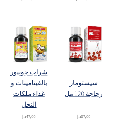
شراب جونيور
سيستومار
بالفيتامينات و
زجاجة 120 مل
غذاء ملكات
النحل
87,00
د.إ
47,00
د.إ