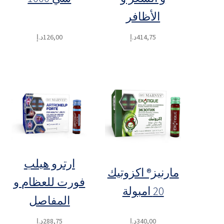
الأظافر
414,75
د.إ
126,00
د.إ
ارترو هيلب
مارنيز® اكزوتيك
فورت للعظام و
20 امبولة
المفاصل
340,00
د.إ
288,75
د.إ