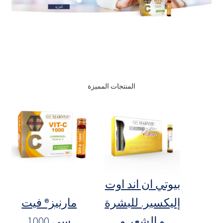
المنتجات المميزة
بيوتي ان اند اوت
إليكسير. للبشرة
مارنيز® فيت
و الشعر و
سي 1000