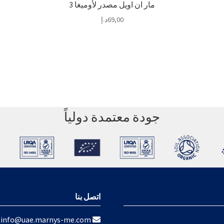
مار ان اويل مصدر لأوميغا 3
69,00
د.إ
جودة معتمدة دولياً
اتصل بنا
info@uae.marnys-me.com