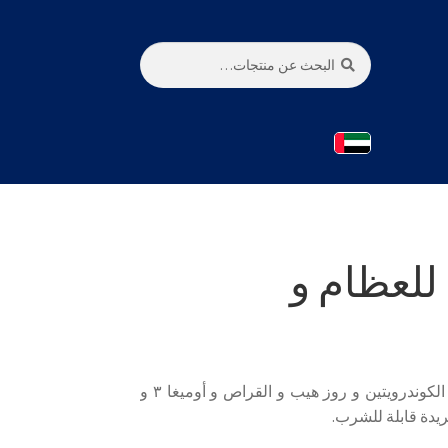
بحث
البحث
عن:
للعظام و
تركيبة تآزرية من الكولاجين و الجلوكوزامين و الكوندرويتين و روز هيب و القراص و أوميغا ٣ و
يدة قابلة للشرب.