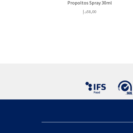
Propoltos Spray 30ml
58,00
د.إ