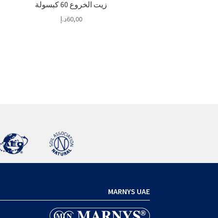
زيت الخروع 60 كبسولة
60,00
د.إ
MARNYS UAE