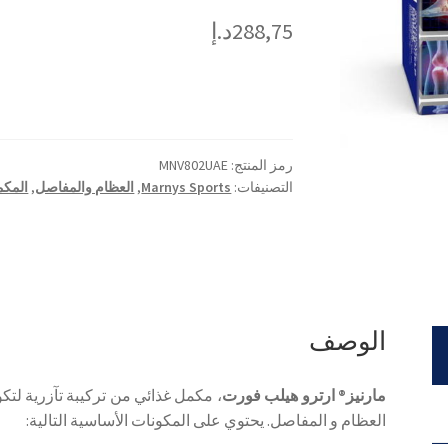
288,75
د.إ
رمز المنتج:
MNV802UAE
التصنيفات:
Marnys Sports
,
العظام والمفاصل
,
المكم
الوصف
مارنيز® ارترو هيلب فورت
، مكمل غذائي من تركيبة تآزرية لت
العظام و المفاصل. يحتوي على المكونات الأساسية التالية: