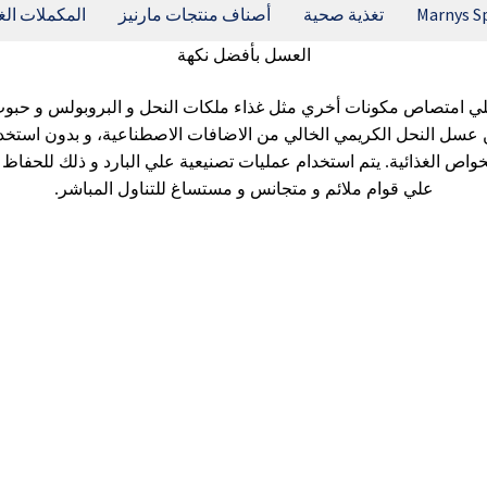
Marnys S
تغذية صحية
أصناف منتجات مارنيز
المكملات الغذ
العسل بأفضل نكهة
 امتصاص مكونات أخري مثل غذاء ملكات النحل و البروبولس و حبوب اللقاح. ل
عسل النحل الكريمي الخالي من الاضافات الاصطناعية، و بدون استخدام
عمليات تصنيعية تؤدي ﺇلي الاضرار بالجودة و الخواص الغذائية‫.‫ يتم استخدام عمليات تص
علي قوام ملائم و متجانس و مستساغ للتناول المباشر‫.