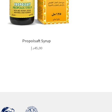
Propolsaft Syrup
45,00
د.إ