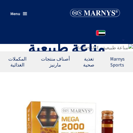
Skip
Skip
Menu
to
to
navigation
content
الرئيسية
مناعة طبيعية
منتجات
من أين أشتري؟
Marnys
تغذية
أصناف منتجات
المكملات
Sports
صحية
مارنيز
الغذائية
اتصل بنا