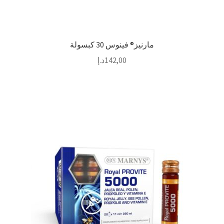
مارنيز® فينوس 30 كبسولة
142,00
د.إ