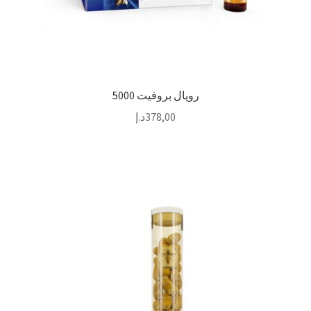
رويال بروفيت 5000
378,00
د.إ