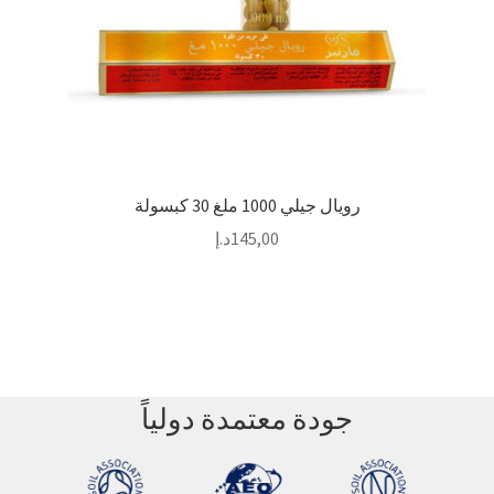
رويال جيلي 1000 ملغ 30 كبسولة
145,00
د.إ
جودة معتمدة دولياً