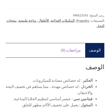
رمز المنتج:
MN623UAE
التصنيفات:
Propolis
,
المكملات الغذائية
,
للأطفال
,
مناعة طبيعية
,
منتجات
النحل
الوصف
مراجعات (0)
الوصف
العكبر :
له خصائص مضادة للميكروبات.
الخردل :
له خصائص مهدئة ، مما يساهم في تخفيف البحة
والاحتقان.
فيتامين سي :
عنصر أساسي لتنظيم الخلايا المناعية.
المنثول :
يعمل على تخفيف الآلام مطهر للحلق.